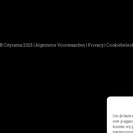
© Cityrama 2025 |
Algemene Voorwaarden
|
Privacy
|
Cookiebelei
Om de beste 
over je appar
kunnen wij ge
toestemming 