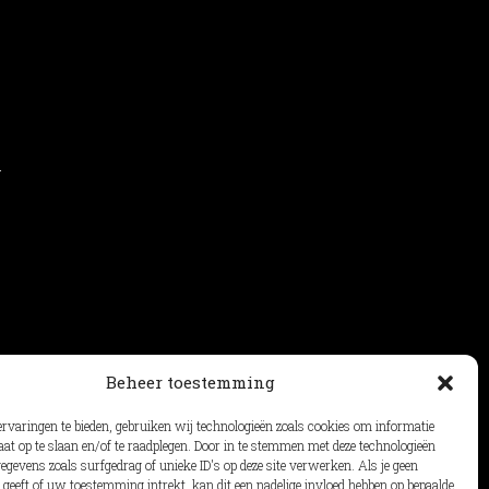
d
Beheer toestemming
ervaringen te bieden, gebruiken wij technologieën zoals cookies om informatie
aat op te slaan en/of te raadplegen. Door in te stemmen met deze technologieën
gevens zoals surfgedrag of unieke ID's op deze site verwerken. Als je geen
geeft of uw toestemming intrekt, kan dit een nadelige invloed hebben op bepaalde