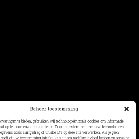
Beheer toestemming
ervaringen te bieden, gebruiken wij technologieën zoals cookies om informatie
aat op te slaan en/of te raadplegen. Door in te stemmen met deze technologieën
gevens zoals surfgedrag of unieke ID's op deze site verwerken. Als je geen
geeft of uw toestemming intrekt, kan dit een nadelige invloed hebben op bepaalde