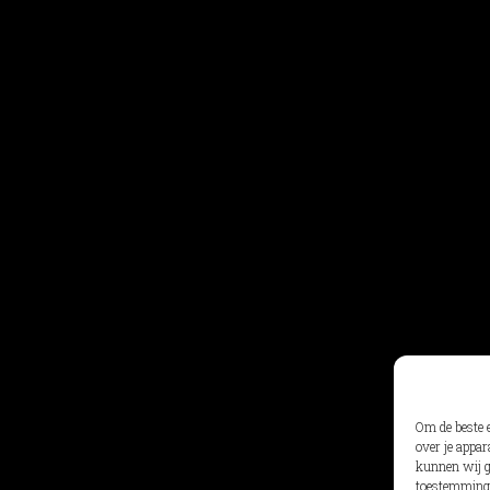
Om de beste 
over je appar
kunnen wij ge
toestemming 