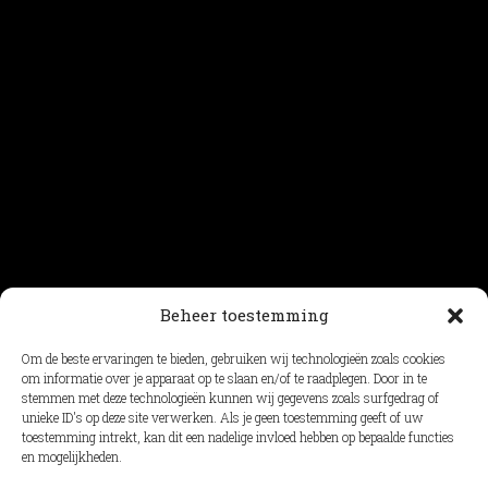
Beheer toestemming
load more
Om de beste ervaringen te bieden, gebruiken wij technologieën zoals cookies
om informatie over je apparaat op te slaan en/of te raadplegen. Door in te
stemmen met deze technologieën kunnen wij gegevens zoals surfgedrag of
unieke ID's op deze site verwerken. Als je geen toestemming geeft of uw
toestemming intrekt, kan dit een nadelige invloed hebben op bepaalde functies
en mogelijkheden.