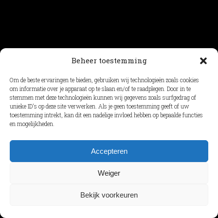
Beheer toestemming
© Cityrama 2025 |
Algemene Voorwaarden
|
Privacy
|
Cookiebeleid
Om de beste ervaringen te bieden, gebruiken wij technologieën zoals cookies
om informatie over je apparaat op te slaan en/of te raadplegen. Door in te
stemmen met deze technologieën kunnen wij gegevens zoals surfgedrag of
unieke ID's op deze site verwerken. Als je geen toestemming geeft of uw
toestemming intrekt, kan dit een nadelige invloed hebben op bepaalde functies
en mogelijkheden.
Accepteren
Weiger
Bekijk voorkeuren