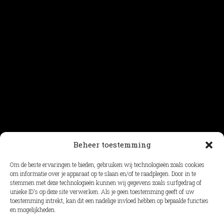
Beheer toestemming
load more
Om de beste ervaringen te bieden, gebruiken wij technologieën zoals cookies
om informatie over je apparaat op te slaan en/of te raadplegen. Door in te
stemmen met deze technologieën kunnen wij gegevens zoals surfgedrag of
unieke ID's op deze site verwerken. Als je geen toestemming geeft of uw
toestemming intrekt, kan dit een nadelige invloed hebben op bepaalde functies
en mogelijkheden.