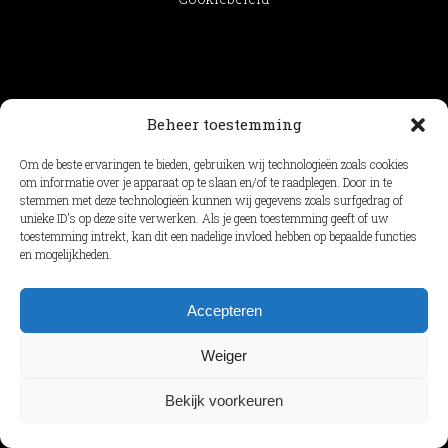
Beheer toestemming
Om de beste ervaringen te bieden, gebruiken wij technologieën zoals cookies
om informatie over je apparaat op te slaan en/of te raadplegen. Door in te
stemmen met deze technologieën kunnen wij gegevens zoals surfgedrag of
unieke ID's op deze site verwerken. Als je geen toestemming geeft of uw
toestemming intrekt, kan dit een nadelige invloed hebben op bepaalde functies
en mogelijkheden.
Accepteren
Weiger
Bekijk voorkeuren